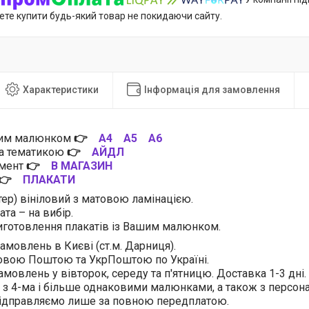
ете купити будь-який товар не покидаючи сайту.
Характеристики
Інформація для замовлення
цим малюнком
👉
А4
А5
А6
за тематикою
👉
АЙДЛ
имент
👉
В МАГАЗИН
👉
ПЛАКАТИ
тер) вініловий з матовою ламінацією.
та – на вибір.
готовлення плакатів із Вашим малюнком.
амовлень в Києві (ст.м. Дарниця).
овою Поштою та УкрПоштою по Україні.
амовлень у вівторок, середу та п'ятницю. Доставка 1-3 дні.
 з 4-ма і більше однаковими малюнками, а також з персо
відправляємо лише за повною передплатою.