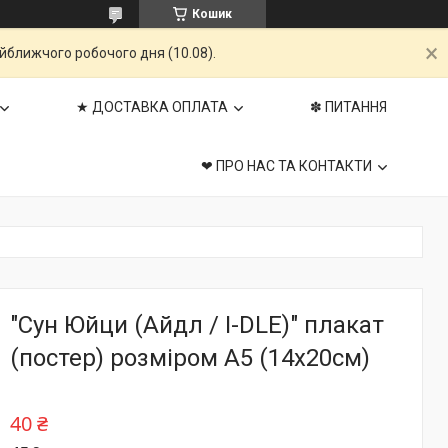
Кошик
айближчого робочого дня (10.08).
★ ДОСТАВКА ОПЛАТА
✽ ПИТАННЯ
❤ ПРО НАС ТА КОНТАКТИ
"Сун Юйци (Айдл / I-DLE)" плакат
(постер) розміром А5 (14х20см)
40 ₴