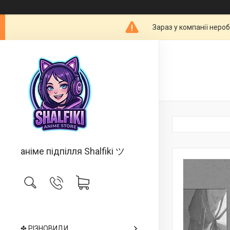
Зараз у компанії неро
аніме підпілля Shalfiki ツ
✤ РІЗНОВИДИ