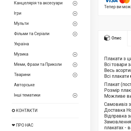
Канцелярія та аксесуари
Тепер ви мож
Ігри
Мульти
Фільми та Серіали
Опис
Україна
Музика
Плакати з 
Всі товари 
Меми, Фрази та Приколи
Весь асорт
Тварини
Всі плакати
Плакат (пос
Авторське
Розмір плака
Інші тематики
Можливе ви
Самовивіз з
Доставка Н
✪ КОНТАКТИ
Відправка з
Замовлення
❤ ПРО НАС
плакатах - 