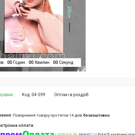
ів
0
0
Годин
0
0
Хвилин
0
0
Секунд
дправки
Код:
04-599
Оптом і в роздріб
повернення товару протягом 14 днів
безкоштовно
У компанії пі