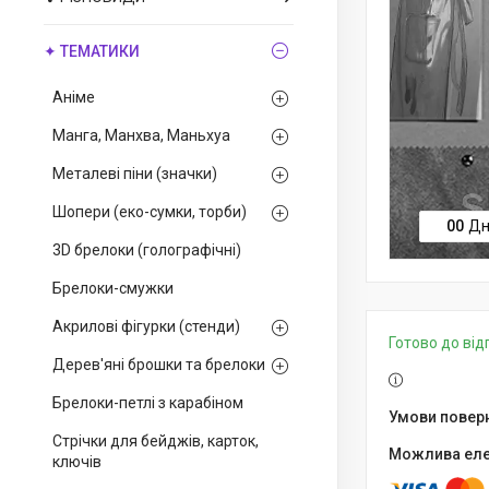
✦ ТЕМАТИКИ
Аніме
Манга, Манхва, Маньхуа
Металеві піни (значки)
Шопери (еко-сумки, торби)
0
0
Дн
3D брелоки (голографічні)
Брелоки-смужки
Акрилові фігурки (стенди)
Готово до ві
Дерев'яні брошки та брелоки
Брелоки-петлі з карабіном
Стрічки для бейджів, карток,
ключів