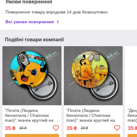
Умови повернення
Повернення товару впродовж 14 днів безкоштовно
Всі умови повернення
Подібні товари компанії
"Почіта (Людина
"Почіта (Людина
"Ден
бензопила / Chainsaw
бензопила / Chainsaw
бенз
man)" значок круглий на
man)" значок круглий на
man)
булавці Ø44 мм
булавці Ø44 мм
була
35
35
35
₴
₴
39 ₴
39 ₴