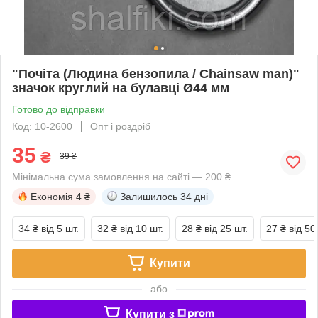
"Почіта (Людина бензопила / Chainsaw man)"
значок круглий на булавці Ø44 мм
Готово до відправки
Код: 10-2600
Опт і роздріб
35
₴
39 ₴
Мінімальна сума замовлення на сайті — 200 ₴
Економія
4 ₴
Залишилось
34 дні
34 ₴
від 5 шт.
32 ₴
від 10 шт.
28 ₴
від 25 шт.
27 ₴
від 50
Купити
або
Купити з