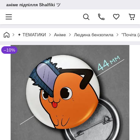
аніме підпілля Shalfiki ツ
✦ ТЕМАТИКИ
Аніме
Людина бензопила
"Почіта 
–10%