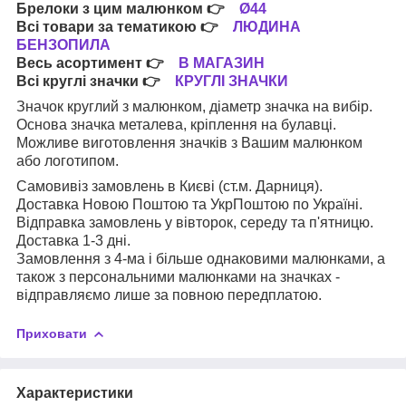
Брелоки з цим малюнком
👉
Ø44
Всі товари за тематикою
👉
ЛЮДИНА
БЕНЗОПИЛА
Весь асортимент
👉
В МАГАЗИН
Всі круглі значки
👉
КРУГЛІ ЗНАЧКИ
Значок круглий з малюнком, діаметр значка на вибір.
Основа значка металева, кріплення на булавці.
Можливе виготовлення значків з Вашим малюнком
або логотипом.
Самовивіз замовлень в Києві (ст.м. Дарниця).
Доставка Новою Поштою та УкрПоштою по Україні.
Відправка замовлень у вівторок, середу та п'ятницю.
Доставка 1-3 дні.
Замовлення з 4-ма і більше однаковими малюнками, а
також з персональними малюнками на значках -
відправляємо лише за повною передплатою.
Приховати
Характеристики