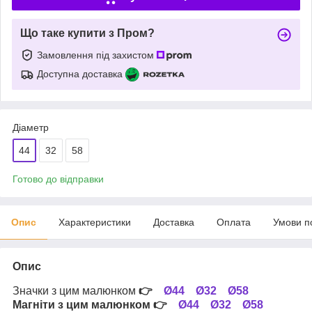
Що таке купити з Пром?
Замовлення під захистом
Доступна доставка
Діаметр
44
32
58
Готово до відправки
Опис
Характеристики
Доставка
Оплата
Умови п
Опис
Значки з цим малюнком
👉
Ø44
Ø32
Ø58
Магніти з цим малюнком
👉
Ø44
Ø32
Ø58