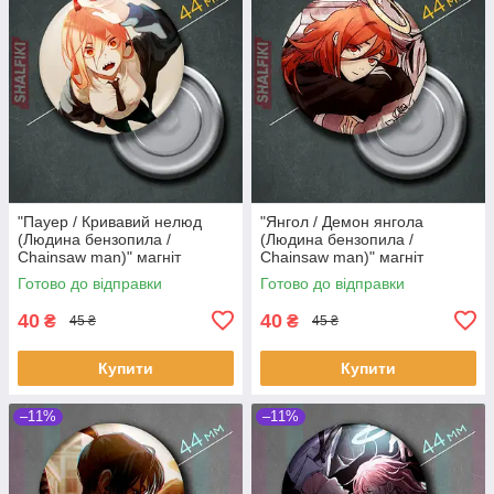
"Пауер / Кривавий нелюд
"Янгол / Демон янгола
(Людина бензопила /
(Людина бензопила /
Chainsaw man)" магніт
Chainsaw man)" магніт
круглий Ø44 мм
круглий Ø44 мм
Готово до відправки
Готово до відправки
40
40
₴
₴
45 ₴
45 ₴
Купити
Купити
–11%
–11%