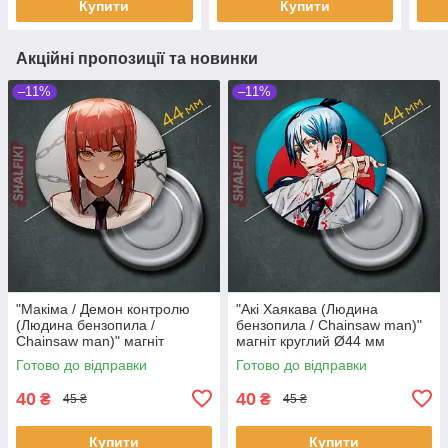
Купити
Купити
Акційні пропозиції та новинки
–11%
–11%
"Макіма / Демон контролю
"Акі Хаякава (Людина
(Людина бензопила /
бензопила / Chainsaw man)"
Chainsaw man)" магніт
магніт круглий Ø44 мм
круглий Ø44 мм
Готово до відправки
Готово до відправки
40
40
₴
₴
45 ₴
45 ₴
Купити
Купити