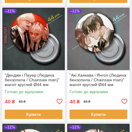
–11%
–11%
"Денджи і Пауер (Людина
"Акі Хаякава і Янгол (Людина
бензопила / Chainsaw man)"
бензопила / Chainsaw man)"
магніт круглий Ø44 мм
магніт круглий Ø44 мм
Готово до відправки
Готово до відправки
40
40
₴
₴
45 ₴
45 ₴
Купити
Купити
–11%
–11%