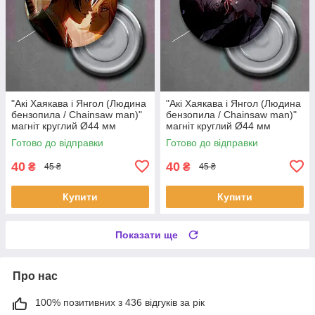
"Акі Хаякава і Янгол (Людина
"Акі Хаякава і Янгол (Людина
бензопила / Chainsaw man)"
бензопила / Chainsaw man)"
магніт круглий Ø44 мм
магніт круглий Ø44 мм
Готово до відправки
Готово до відправки
40
40
₴
₴
45 ₴
45 ₴
Купити
Купити
Показати ще
Про нас
100% позитивних з 436 відгуків за рік