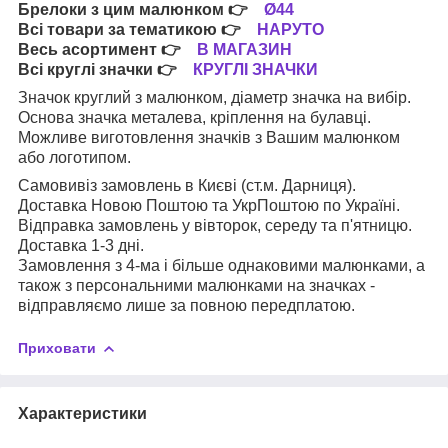
Брелоки з цим малюнком
👉
Ø44
Всі товари за тематикою
👉
НАРУТО
Весь асортимент
👉
В МАГАЗИН
Всі круглі значки
👉
КРУГЛІ ЗНАЧКИ
Значок круглий з малюнком, діаметр значка на вибір.
Основа значка металева, кріплення на булавці.
Можливе виготовлення значків з Вашим малюнком
або логотипом.
Самовивіз замовлень в Києві (ст.м. Дарниця).
Доставка Новою Поштою та УкрПоштою по Україні.
Відправка замовлень у вівторок, середу та п'ятницю.
Доставка 1-3 дні.
Замовлення з 4-ма і більше однаковими малюнками, а
також з персональними малюнками на значках -
відправляємо лише за повною передплатою.
Приховати
Характеристики