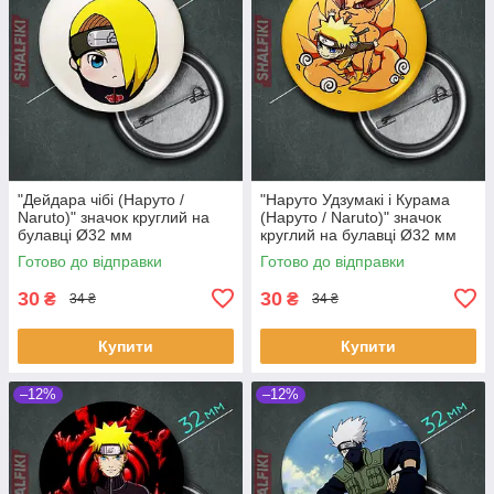
"Дейдара чібі (Наруто /
"Наруто Удзумакі і Курама
Naruto)" значок круглий на
(Наруто / Naruto)" значок
булавці Ø32 мм
круглий на булавці Ø32 мм
Готово до відправки
Готово до відправки
30
30
₴
₴
34 ₴
34 ₴
Купити
Купити
–12%
–12%