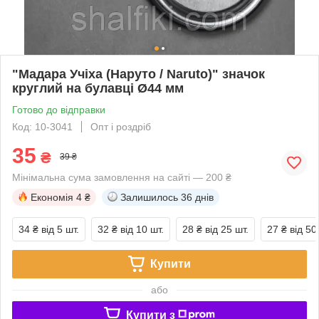
"Мадара Учіха (Наруто / Naruto)" значок
круглий на булавці Ø44 мм
Готово до відправки
Код: 10-3041
Опт і роздріб
35
₴
39 ₴
Мінімальна сума замовлення на сайті — 200 ₴
Економія
4 ₴
Залишилось
36 днів
34 ₴
від 5 шт.
32 ₴
від 10 шт.
28 ₴
від 25 шт.
27 ₴
від 50
Купити
або
Купити з