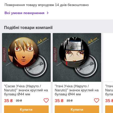
Повернення товару впродовж 14 днів безкоштовно
Всі умови повернення
Подібні товари компанії
"Саске Учіха (Наруто /
"Ітачі Учіха (Наруто /
"Ітач
Naruto)" значок круглий на
Naruto)" значок круглий на
Naru
булавці Ø44 мм
булавці Ø44 мм
була
35
35
35
₴
₴
39 ₴
39 ₴
Купити
Купити