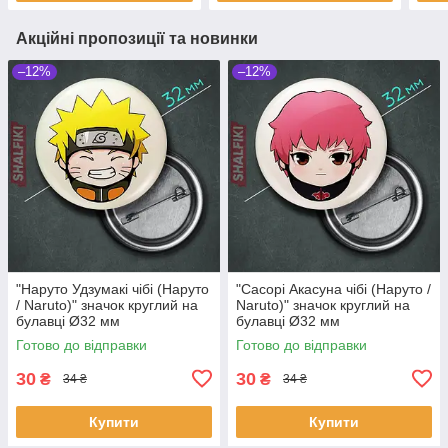
Акційні пропозиції та новинки
–12%
–12%
"Наруто Удзумакі чібі (Наруто
"Сасорі Акасуна чібі (Наруто /
/ Naruto)" значок круглий на
Naruto)" значок круглий на
булавці Ø32 мм
булавці Ø32 мм
Готово до відправки
Готово до відправки
30
30
₴
₴
34 ₴
34 ₴
Купити
Купити