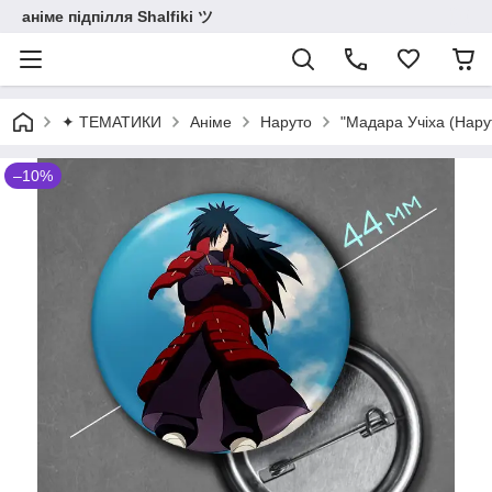
аніме підпілля Shalfiki ツ
✦ ТЕМАТИКИ
Аніме
Наруто
"Мадара Учіха (Нарут
–10%