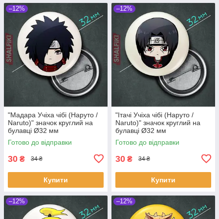
–12%
–12%
"Мадара Учіха чібі (Наруто /
"Ітачі Учіха чібі (Наруто /
Naruto)" значок круглий на
Naruto)" значок круглий на
булавці Ø32 мм
булавці Ø32 мм
Готово до відправки
Готово до відправки
30
30
₴
₴
34 ₴
34 ₴
Купити
Купити
–12%
–12%