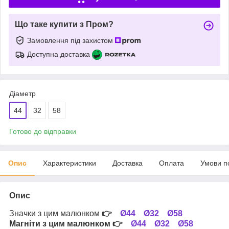
Що таке купити з Пром?
Замовлення під захистом
Доступна доставка
Діаметр
44
32
58
Готово до відправки
Опис
Характеристики
Доставка
Оплата
Умови п
Опис
Значки з цим малюнком
👉
Ø44
Ø32
Ø58
Магніти з цим малюнком
👉
Ø44
Ø32
Ø58