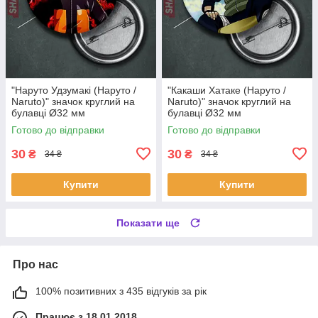
"Наруто Удзумакі (Наруто /
"Какаши Хатаке (Наруто /
Naruto)" значок круглий на
Naruto)" значок круглий на
булавці Ø32 мм
булавці Ø32 мм
Готово до відправки
Готово до відправки
30
30
₴
₴
34 ₴
34 ₴
Купити
Купити
Показати ще
Про нас
100% позитивних з 435 відгуків за рік
Працює з 18.01.2018