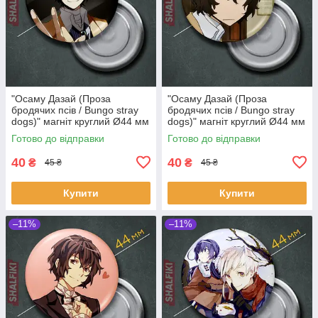
"Осаму Дазай (Проза
"Осаму Дазай (Проза
бродячих псів / Bungo stray
бродячих псів / Bungo stray
dogs)" магніт круглий Ø44 мм
dogs)" магніт круглий Ø44 мм
Готово до відправки
Готово до відправки
40
40
₴
₴
45 ₴
45 ₴
Купити
Купити
–11%
–11%