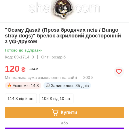
"Осаму Дазай (Проза бродячих псів / Bungo
stray dogs)" брелок акриловий двосторонній
з уф-друком
Готово до відправки
Код: 09-1714_0
Опт і роздріб
120
₴
134 ₴
Мінімальна сума замовлення на сайті — 200 ₴
Економія
14 ₴
Залишилось
35 днів
114 ₴
від 5 шт.
108 ₴
від 10 шт.
Купити
або