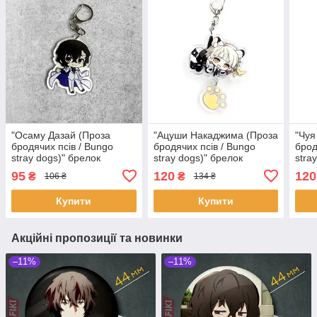
"Осаму Дазай (Проза
"Ацуши Накаджима (Проза
"Чуя
бродячих псів / Bungo
бродячих псів / Bungo
брод
stray dogs)" брелок
stray dogs)" брелок
stra
акриловий двосторонній з
акриловий двосторонній з
акри
95
120
120
₴
₴
106 ₴
134 ₴
уф-друком
уф-друком
уф-
Купити
Купити
Акційні пропозиції та новинки
–11%
–11%