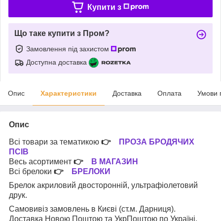
Купити з
Що таке купити з Пром?
Замовлення під захистом
Доступна доставка
Опис
Характеристики
Доставка
Оплата
Умови 
Опис
Всі товари за тематикою
👉
ПРОЗА БРОДЯЧИХ
ПСІВ
Весь асортимент
👉
В МАГАЗИН
Всі брелоки
👉
БРЕЛОКИ
Брелок акриловий двосторонній, ультрафіолетовий
друк.
Самовивіз замовлень в Києві (ст.м. Дарниця).
Доставка Новою Поштою та УкрПоштою по Україні.