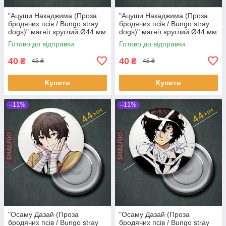
"Ацуши Накаджима (Проза
"Ацуши Накаджима (Проза
бродячих псів / Bungo stray
бродячих псів / Bungo stray
dogs)" магніт круглий Ø44 мм
dogs)" магніт круглий Ø44 мм
Готово до відправки
Готово до відправки
40
40
₴
₴
45 ₴
45 ₴
Купити
Купити
–11%
–11%
"Осаму Дазай (Проза
"Осаму Дазай (Проза
бродячих псів / Bungo stray
бродячих псів / Bungo stray