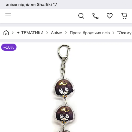
аніме підпілля Shalfiki ツ
✦ ТЕМАТИКИ
Аніме
Проза бродячих псів
"Осаму 
–10%